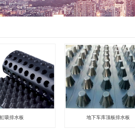
虹吸排水板
地下车库顶板排水板