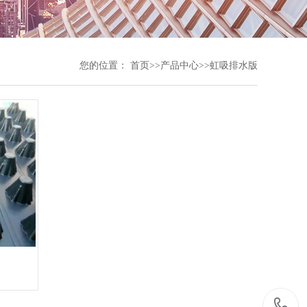
您的位置：
首页
>>
产品中心
>>
虹吸排水版