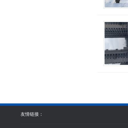
友情链接：