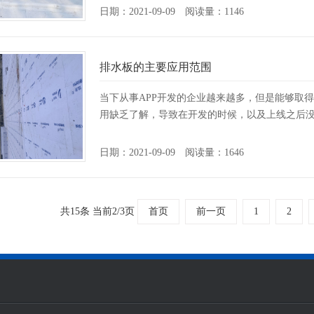
日期：2021-09-09 阅读量：1146
排水板的主要应用范围
当下从事APP开发的企业越来越多，但是能够取
用缺乏了解，导致在开发的时候，以及上线之后没有
日期：2021-09-09 阅读量：1646
共15条 当前2/3页
首页
前一页
1
2