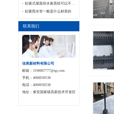
虹吸式屋面排水索系统可以不设悬吊管吗？
虹吸雨水管一般是什么材质的
联系我们
佳美新材料有限公司
邮箱：3190007777@qq.com
手机：4000030538
电话：4000030538
地址：泰安国家级高新技术开发区